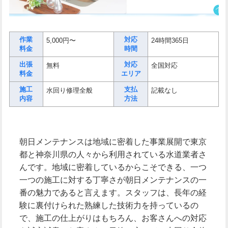
作業
対応
5,000円〜
24時間365日
料金
時間
出張
対応
無料
全国対応
料金
エリア
施工
支払
水回り修理全般
記載なし
内容
方法
朝日メンテナンスは地域に密着した事業展開で東京
都と神奈川県の人々から利用されている水道業者さ
んです。地域に密着しているからこそできる、一つ
一つの施工に対する丁寧さが朝日メンテナンスの一
番の魅力であると言えます。スタッフは、長年の経
験に裏付けられた熟練した技術力を持っているの
で、施工の仕上がりはもちろん、お客さんへの対応