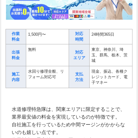
作業
対応
1,500円〜
24時間365日
料金
時間
無料
東京、神奈川、埼
出張
対応
玉、群馬、栃木、茨
料金
エリア
城
水回り修理全般、リ
現金、振込、各種ク
施工
支払
フォーム対応可
レジットカード、電
内容
方法
子マネー
水道修理特急隊は、関東エリアに限定することで、
業界最安値の料金を実現しているのが特徴です。
自社施工を行っているため中間マージンがかからな
いのも嬉しい点です。