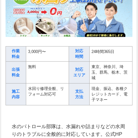
作業
対応
3,000円〜
24時間365日
料金
時間
無料
東京、神奈川、埼
出張
対応
玉、群馬、栃木、茨
料金
エリア
城
水回り修理全般、リ
現金、振込、各種ク
施工
支払
フォーム対応可
レジットカード、電
内容
方法
子マネー
水のパトロール部隊は、水漏れや詰まりなどの水周
りのトラブルに全般的に対応しています。公式HP