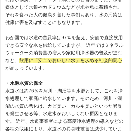
媒体として水銀やカドミウムなどが米や魚に蓄積され、
それを食べた人の健康を害した事例もあり、水の汚染は
健康に害を及ぼすことにもなります。
わが国では水道の普及率は97％を超え、安価で直接飲用
できる安全な水を供給していますが、 近年ではミネラル
ウォーターの消費量の増大や家庭用浄水器の普及が進む
など、
飲用に「安全でおいしい水」を求める社会的関心
が高まっています。
・水源水質の保全
水道水は約76％を河川・湖沼等を水源として、これを浄
水処理して家庭に給水しています。そのため、河川・湖
沼の水質の悪化は、カビ臭い、カルキ臭いといった異臭
を発生させる等、水道水がおいしくない原因となりま
す。 近年、水道事業者による高度浄水処理の導入などの
各種の取組により、水道水の異臭味被害は減少していま