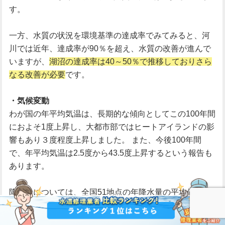
す。
一方、水質の状況を環境基準の達成率でみてみると、河
川では近年、達成率が90％を超え、水質の改善が進んで
いますが、
湖沼の達成率は40～50％で推移しておりさら
なる改善が必要
です。
・気候変動
わが国の年平均気温は、長期的な傾向としてこの100年間
におよそ1度上昇し、大都市部ではヒートアイランドの影
響もあり３度程度上昇しました。 また、今後100年間
で、年平均気温は2.5度から43.5度上昇するという報告も
あります。
降水量については、全国51地点の年降水量の平均値は低
減傾向にあります。 また、1970年頃から少雨の年が多く
なっており、1973年、1978年、1984年、1994年、1996