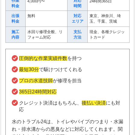
作業
対応
4,000円〜
24時間365日
料金
時間
出張
無料
対応
東京、神奈川、埼
料金
エリア
玉、千葉、茨城
施工
水回り修理全般、リ
支払
現金、各種クレジッ
内容
フォーム対応
方法
トカード
圧倒的な作業実績件数
を持つ
最短30分
で駆けつけてくれる
プロの水道技師
が修理を担当
365日24時間対応
クレジット決済はもちろん、
後払い決済
にも対
応
水のトラブル24は、トイレやパイプのつまり・水漏
れ・排水溝からの悪臭などに対応してくれます。関