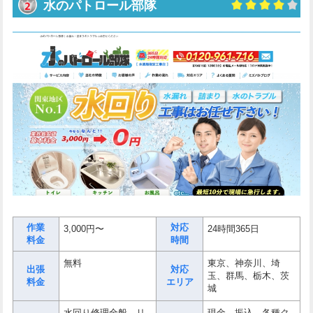
水のパトロール部隊
作業
対応
3,000円〜
24時間365日
料金
時間
無料
東京、神奈川、埼
出張
対応
玉、群馬、栃木、茨
料金
エリア
城
水回り修理全般、リ
現金、振込、各種ク