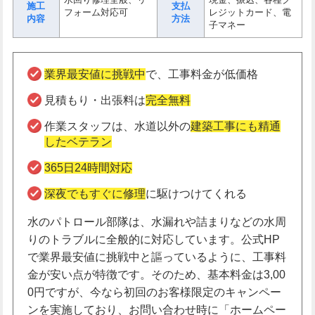
施工
支払
フォーム対応可
レジットカード、電
内容
方法
子マネー
業界最安値に挑戦中
で、工事料金が低価格
見積もり・出張料は
完全無料
作業スタッフは、水道以外の
建築工事にも精通
したベテラン
365日24時間対応
深夜でもすぐに修理
に駆けつけてくれる
水のパトロール部隊は、水漏れや詰まりなどの水周
りのトラブルに全般的に対応しています。公式HP
で業界最安値に挑戦中と謳っているように、工事料
金が安い点が特徴です。そのため、基本料金は3,00
0円ですが、今なら初回のお客様限定のキャンペー
ンを実施しており、お問い合わせ時に「ホームペー