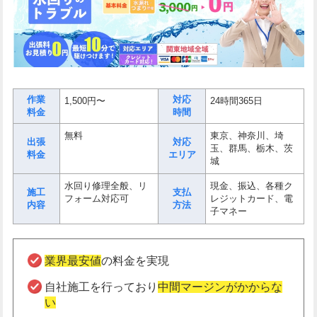
作業
対応
1,500円〜
24時間365日
料金
時間
無料
東京、神奈川、埼
出張
対応
玉、群馬、栃木、茨
料金
エリア
城
水回り修理全般、リ
現金、振込、各種ク
施工
支払
フォーム対応可
レジットカード、電
内容
方法
子マネー
業界最安値
の料金を実現
自社施工を行っており
中間マージンがかからな
い