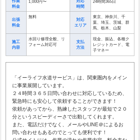
作業
対応
1,000円〜
24時間365日
料金
時間
無料
東京、神奈川、千
出張
対応
葉、埼玉、茨城、群
料金
エリア
馬、栃木、山梨
水回り修理全般、リ
現金、振込、各種ク
施工
支払
フォーム対応可
レジットカード、電
内容
方法
子マネー
「イーライフ水道サービス」は、関東圏内をメイン
に事業展開しています。
２４時間３６５日問い合わせに対応しているため、
緊急時にも安心して依頼することができます！
依頼があってから、熟練したスタッフが最短で２０
分というスピーディーさで出動してくれます。
また、電話だけでなく、メールやLINE＠によるお
問い合わせもあるのでとっても便利です！