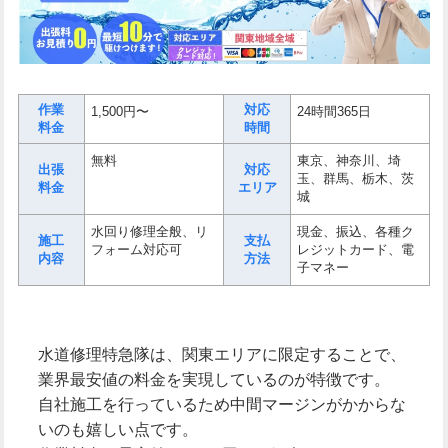
作業
対応
1,500円〜
24時間365日
料金
時間
無料
東京、神奈川、埼
出張
対応
玉、群馬、栃木、茨
料金
エリア
城
水回り修理全般、リ
現金、振込、各種ク
施工
支払
フォーム対応可
レジットカード、電
内容
方法
子マネー
水道修理特急隊は、関東エリアに限定することで、
業界最安値の料金を実現しているのが特徴です。
自社施工を行っているため中間マージンがかからな
いのも嬉しい点です。