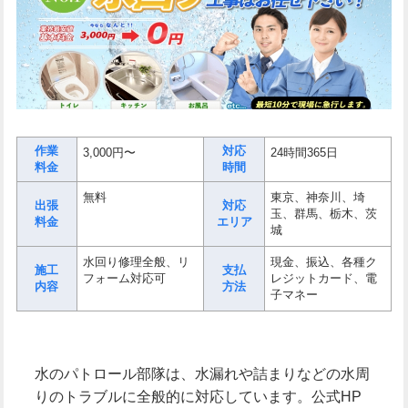
作業
対応
3,000円〜
24時間365日
料金
時間
無料
東京、神奈川、埼
出張
対応
玉、群馬、栃木、茨
料金
エリア
城
水回り修理全般、リ
現金、振込、各種ク
施工
支払
フォーム対応可
レジットカード、電
内容
方法
子マネー
水のパトロール部隊は、水漏れや詰まりなどの水周
りのトラブルに全般的に対応しています。公式HP