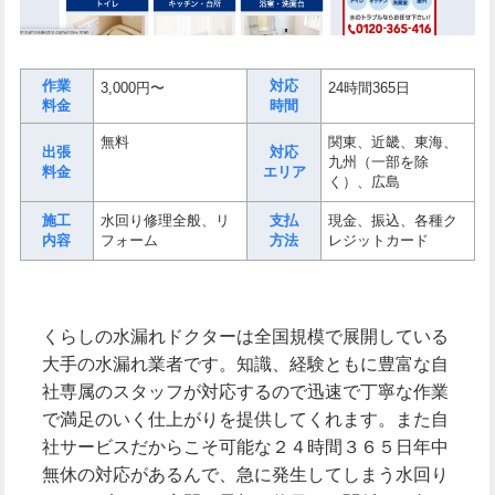
作業
対応
3,000円〜
24時間365日
料金
時間
無料
関東、近畿、東海、
出張
対応
九州（一部を除
料金
エリア
く）、広島
施工
水回り修理全般、リ
支払
現金、振込、各種ク
内容
フォーム
方法
レジットカード
くらしの水漏れドクターは全国規模で展開している
大手の水漏れ業者です。知識、経験ともに豊富な自
社専属のスタッフが対応するので迅速で丁寧な作業
で満足のいく仕上がりを提供してくれます。また自
社サービスだからこそ可能な２４時間３６５日年中
無休の対応があるんで、急に発生してしまう水回り