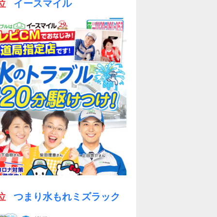
位
イースマイル
位
つまり水もれミズラック