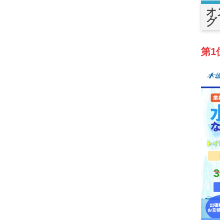
オ
グ
第1