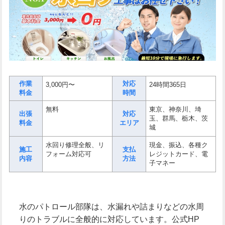
作業
対応
3,000円〜
24時間365日
料金
時間
無料
東京、神奈川、埼
出張
対応
玉、群馬、栃木、茨
料金
エリア
城
水回り修理全般、リ
現金、振込、各種ク
施工
支払
フォーム対応可
レジットカード、電
内容
方法
子マネー
水のパトロール部隊は、水漏れや詰まりなどの水周
りのトラブルに全般的に対応しています。公式HP