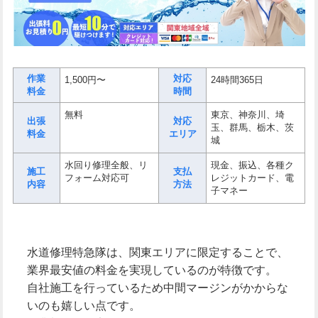
作業
対応
1,500円〜
24時間365日
料金
時間
無料
東京、神奈川、埼
出張
対応
玉、群馬、栃木、茨
料金
エリア
城
水回り修理全般、リ
現金、振込、各種ク
施工
支払
フォーム対応可
レジットカード、電
内容
方法
子マネー
水道修理特急隊は、関東エリアに限定することで、
業界最安値の料金を実現しているのが特徴です。
自社施工を行っているため中間マージンがかからな
いのも嬉しい点です。